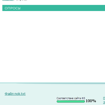
ОПРОСЫ
Файл nok.txt
П
З