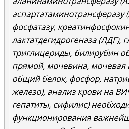
аланинаминотрансферазу (АЛ
аспартатаминотрансферазу 
фосфатазу, креатинфосфокина
лактатдегидрогеназа (ЛДГ), г
триглицериды, билирубин о
прямой, мочевина, мочевая 
общий белок, фосфор, натрий
железо), анализ крови на ВИ
гепатиты, сифилис) необход
функционирования важнейши